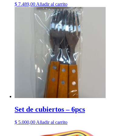
$
7.489,00
Añadir al carrito
Set de cubiertos – 6pcs
$
5.000,00
Añadir al carrito