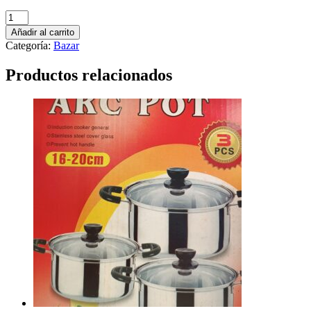
Vaso
medidor
Añadir al carrito
1L
Categoría:
Bazar
cantidad
Productos relacionados