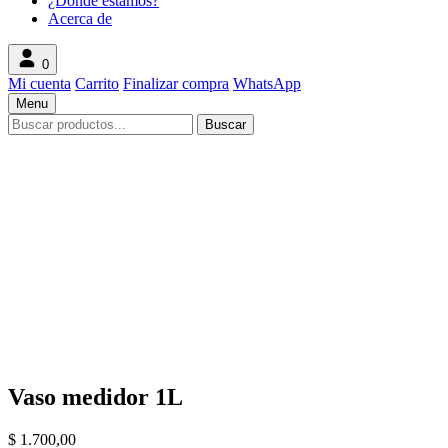
¿Donde estamos?
Acerca de
0
Mi cuenta
Carrito
Finalizar compra
WhatsApp
Menu
Search
Buscar
products
Vaso medidor 1L
$
1.700,00