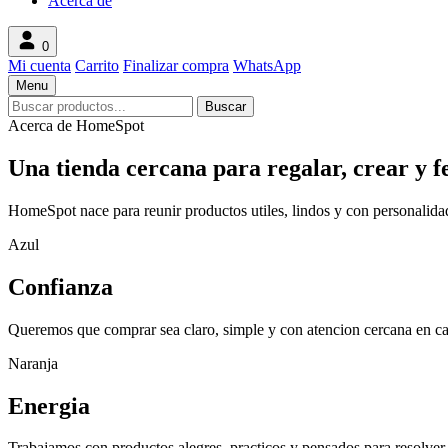
Acerca de
0
Mi cuenta
Carrito
Finalizar compra
WhatsApp
Menu
Search
Buscar
products
Acerca de HomeSpot
Una tienda cercana para regalar, crear y f
HomeSpot nace para reunir productos utiles, lindos y con personalidad: 
Azul
Confianza
Queremos que comprar sea claro, simple y con atencion cercana en ca
Naranja
Energia
Trabajamos con productos alegres, practicos y pensados para resolver