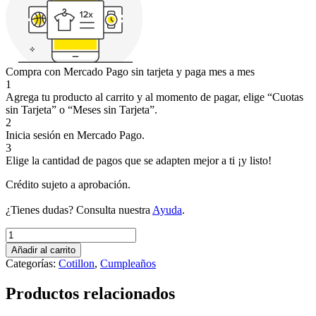
Compra con Mercado Pago sin tarjeta y paga mes a mes
1
Agrega tu producto al carrito y al momento de pagar, elige “Cuotas
sin Tarjeta” o “Meses sin Tarjeta”.
2
Inicia sesión en Mercado Pago.
3
Elige la cantidad de pagos que se adapten mejor a ti ¡y listo!
Crédito sujeto a aprobación.
¿Tienes dudas? Consulta nuestra
Ayuda
.
Globos
de
Añadir al carrito
Números
Categorías:
Cotillon
,
Cumpleaños
cantidad
Productos relacionados