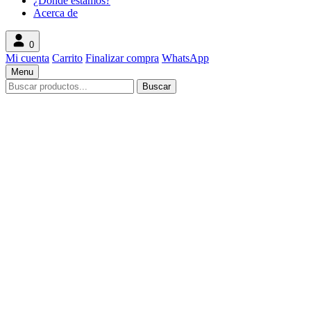
¿Donde estamos?
Acerca de
0
Mi cuenta
Carrito
Finalizar compra
WhatsApp
Menu
Search
Buscar
products